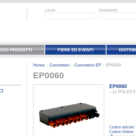
LOGIN
PASSWORD
OGO PRODOTTI
FIERE ED EVENTI
DISTRI
Home
::
Connettori
::
Connettori EP
::
EP0060
EP0060
EP0060
CI
- 12 POLES
Codice articolo:
Codice Ordine: