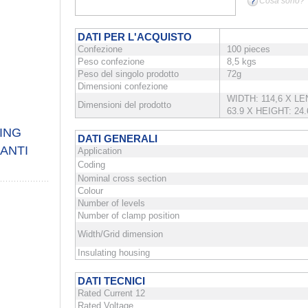
Cosa sono?
DATI PER L'ACQUISTO
Confezione
100 pieces
Peso confezione
8,5 kgs
Peso del singolo prodotto
72g
Dimensioni confezione
WIDTH: 114,6 X L
Dimensioni del prodotto
63.9 X HEIGHT: 24.
DING
DATI GENERALI
ANTI
Application
Coding
Nominal cross section
Colour
Number of levels
Number of clamp position
Width/Grid dimension
Insulating housing
DATI TECNICI
Rated Current 12
Rated Voltage